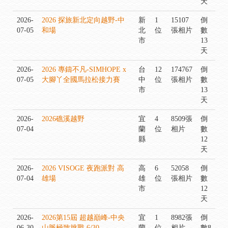
天
2026-
2026 探旅新北定向越野-中
新
1
15107
倒
07-05
和場
北
位
張相片
數
市
13
天
2026-
2026 專鑄不凡-SIMHOPE x
台
12
174767
倒
07-05
大腳丫全國馬拉松接力賽
中
位
張相片
數
市
13
天
2026-
2026礁溪越野
宜
4
8509張
倒
07-04
蘭
位
相片
數
縣
12
天
2026-
2026 VISOGE 夜跑派對 高
高
6
52058
倒
07-04
雄場
雄
位
張相片
數
市
12
天
2026-
2026第15屆 超越巔峰-中央
宜
1
8982張
倒
06-30
山脈極致挑戰 6/30
蘭
位
相片
數8