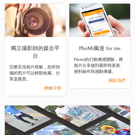
獨立攝影師的媒合平
PhoMi瘋迷 for me
台
Phomi的行動傳感體驗，將
相片分享做到最即時更新、
完整呈現相片樣貌，您所拍
便利操作與感動傳遞。
攝的照片可以輕鬆收藏、分
享及購買。
關於我們
瞭解詳情