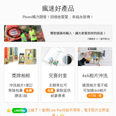
瘋迷好產品
Phomi獨力開發！回憶收緊緊，幸福永留傳！
獎牌相框
完賽封套
4x6相片沖洗
沖洗相片1筆訂
主辦單位可
購買相片電子檔
單隨包裹
索取提供
可加購4x6相片
免費
免費
贈送1組
給參賽者
NT$6 / 張
上線了！使用Line Pay付款不用等，電子照片立即送
達！