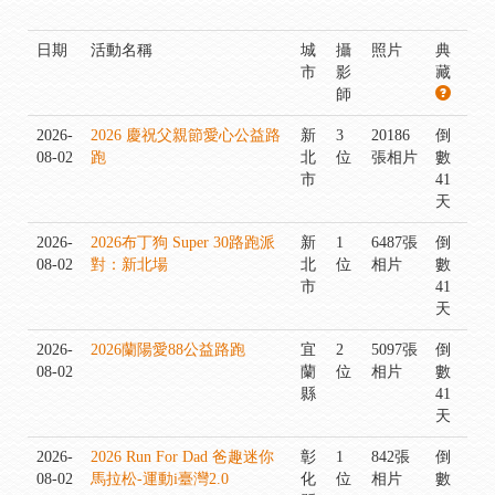
日期
活動名稱
城
攝
照片
典
市
影
藏
師
2026-
2026 慶祝父親節愛心公益路
新
3
20186
倒
08-02
跑
北
位
張相片
數
市
41
天
2026-
2026布丁狗 Super 30路跑派
新
1
6487張
倒
08-02
對：新北場
北
位
相片
數
市
41
天
2026-
2026蘭陽愛88公益路跑
宜
2
5097張
倒
08-02
蘭
位
相片
數
縣
41
天
2026-
2026 Run For Dad 爸趣迷你
彰
1
842張
倒
08-02
馬拉松-運動i臺灣2.0
化
位
相片
數