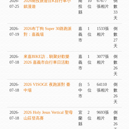
2026-
2026南投旅遊百K自行車小
南
10
67677
倒
07-25
鎮漫遊
投
位
張相片
數
縣
33
天
2026-
2026布丁狗 Super 30路跑派
嘉
1
1533張
倒
07-19
對：嘉義場
義
位
相片
數
市
27
天
2026-
來嘉BIKE訪．騎聚好歡樂
嘉
1
3077張
倒
07-18
2026 嘉義市自行車日活動
義
位
相片
數
市
26
天
2026-
2026 VISOGE 夜跑派對 臺
台
5
64110
倒
07-18
中場
中
位
張相片
數
市
26
天
2026-
2026 Holy Jesus Vertical 聖母
宜
2
9693張
倒
07-18
山莊登高賽
蘭
位
相片
數
縣
26