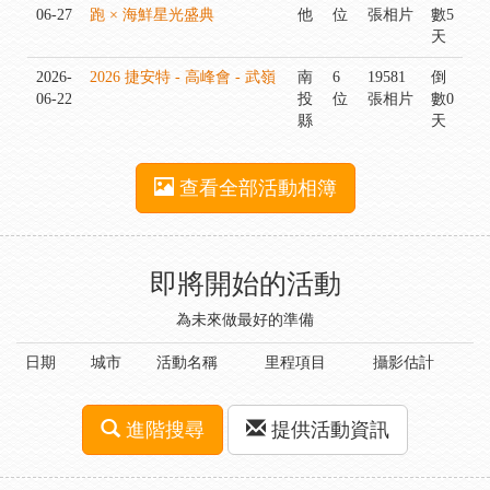
06-27
跑 × 海鮮星光盛典
他
位
張相片
數5
天
2026-
2026 捷安特 - 高峰會 - 武嶺
南
6
19581
倒
06-22
投
位
張相片
數0
縣
天
查看全部活動相簿
即將開始的活動
為未來做最好的準備
日期
城市
活動名稱
里程項目
攝影估計
進階搜尋
提供活動資訊