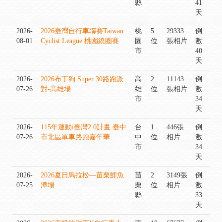
縣
41
天
2026-
2026臺灣自行車聯賽Taiwan
桃
5
29333
倒
08-01
Cyclist League 桃園繞圈賽
園
位
張相片
數
市
40
天
2026-
2026布丁狗 Super 30路跑派
高
2
11143
倒
07-26
對-高雄場
雄
位
張相片
數
市
34
天
2026-
115年運動i臺灣2.0計畫 臺中
台
1
446張
倒
07-26
市北區單車路跑嘉年華
中
位
相片
數
市
34
天
2026-
2026夏日馬拉松—苗栗鯉魚
苗
2
3149張
倒
07-25
潭場
栗
位
相片
數
縣
33
天