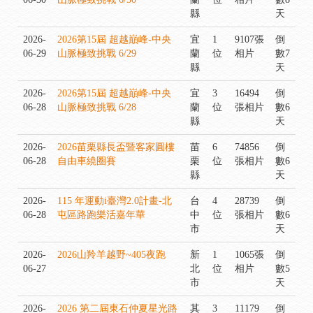
縣
天
2026-
2026第15屆 超越巔峰-中央
宜
1
9107張
倒
06-29
山脈極致挑戰 6/29
蘭
位
相片
數7
縣
天
2026-
2026第15屆 超越巔峰-中央
宜
3
16494
倒
06-28
山脈極致挑戰 6/28
蘭
位
張相片
數6
縣
天
2026-
2026苗栗縣長盃暨客家圓樓
苗
6
74856
倒
06-28
自由車繞圈賽
栗
位
張相片
數6
縣
天
2026-
115 年運動i臺灣2.0計畫-北
台
4
28739
倒
06-28
屯區路跑樂活嘉年華
中
位
張相片
數6
市
天
2026-
2026山羚羊越野~405夜跑
新
1
1065張
倒
06-27
北
位
相片
數5
市
天
2026-
2026 第二屆東石仲夏星光路
其
3
11179
倒