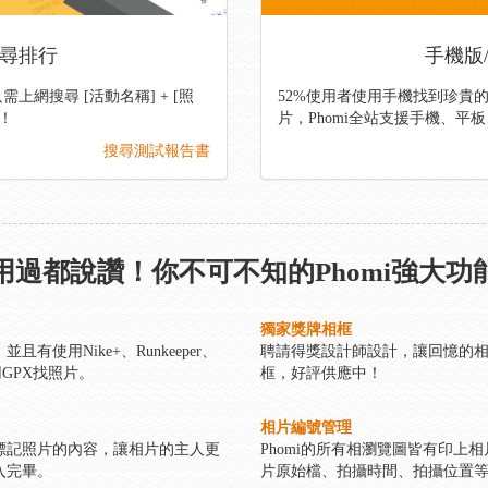
高搜尋排行
手機版
上網搜尋 [活動名稱] + [照
52%使用者使用手機找到珍貴
囉！
片，Phomi全站支援手機、平
搜尋測試報告書
用過都說讚！你不可不知的Phomi強大功
獨家獎牌相框
使用Nike+、Runkeeper、
聘請得獎設計師設計，讓回憶的相
用GPX找照片。
框，好評供應中！
相片編號管理
標記照片的內容，讓相片的主人更
Phomi的所有相瀏覽圖皆有印上
入完畢。
片原始檔、拍攝時間、拍攝位置