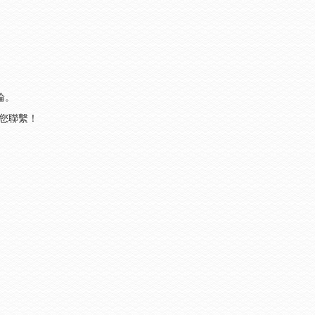
論。
與您聯繫！