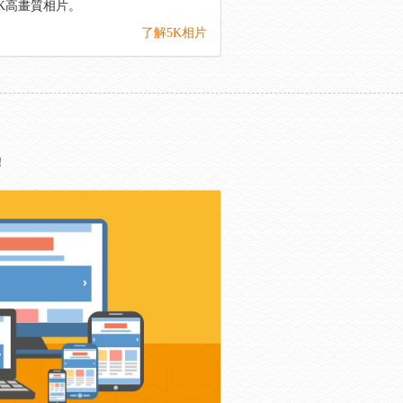
K高畫質相片。
了解5K相片
！