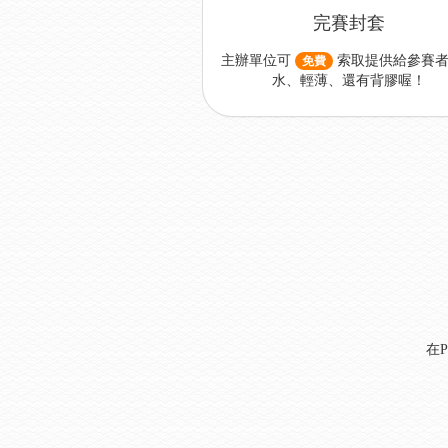
完賽封套
主辦單位可
索取提供給參賽者
免費
水、輕薄、還有背膠喔！
在