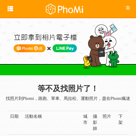
等不及找照片了！
找照片到Phomi，路跑、單車、馬拉松、運動照片，盡在Phomi瘋迷
日期
活動名稱
城
攝
照片
下
市
影
架
師