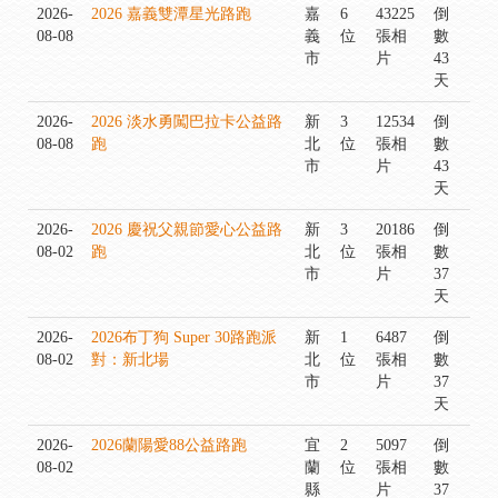
2026-
2026 嘉義雙潭星光路跑
嘉
6
43225
倒
08-08
義
位
張相
數
市
片
43
天
2026-
2026 淡水勇闖巴拉卡公益路
新
3
12534
倒
08-08
跑
北
位
張相
數
市
片
43
天
2026-
2026 慶祝父親節愛心公益路
新
3
20186
倒
08-02
跑
北
位
張相
數
市
片
37
天
2026-
2026布丁狗 Super 30路跑派
新
1
6487
倒
08-02
對：新北場
北
位
張相
數
市
片
37
天
2026-
2026蘭陽愛88公益路跑
宜
2
5097
倒
08-02
蘭
位
張相
數
縣
片
37