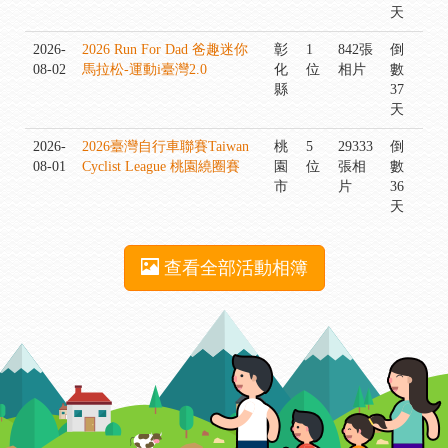
天
2026-
2026 Run For Dad 爸趣迷你
彰
1
842張
倒
08-02
馬拉松-運動i臺灣2.0
化
位
相片
數
縣
37
天
2026-
2026臺灣自行車聯賽Taiwan
桃
5
29333
倒
08-01
Cyclist League 桃園繞圈賽
園
位
張相
數
市
片
36
天
查看全部活動相簿