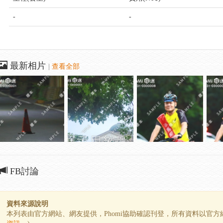
-
-
最新相片
|
查看全部
FB討論
資料來源說明
本列表由官方網站、網友提供，Phomi協助確認刊登，所有資料以官