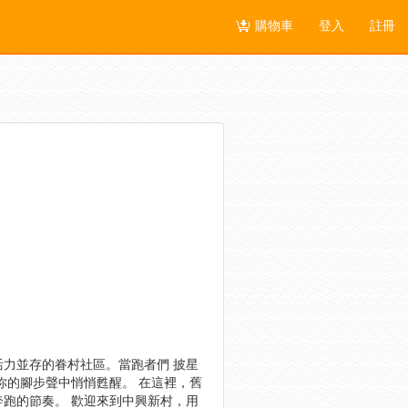
購物車
登入
註冊
力並存的眷村社區。當跑者們 披星
你的腳步聲中悄悄甦醒。 在這裡，舊
跑的節奏。 歡迎來到中興新村，用