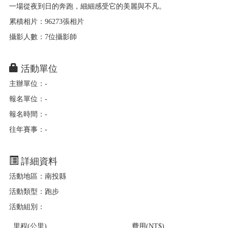
一場從夜到日的奔跑，細細感受它的美麗與不凡。
累積相片：96273張相片
攝影人數：7位攝影師
活動單位
主辦單位：-
報名單位：-
報名時間：-
往年賽事：-
詳細資料
活動地區：南投縣
活動類型：跑步
活動組別：
里程(公里)
費用(NT$)