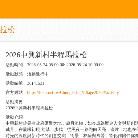
馬拉松
2026中興新村半程馬拉松
活動時間：2026-05-24 05:00:00~2026-05-24 10:00:00
活動狀態：活動進行中
活動編號：36141531
官方網站：
https://lohasnet.tw/ChungHsingVillage2026/#activity
活動摘要：
2026中興新村半程馬拉松
活動介紹：
中興新村曾是省政府匯聚之地，歲月流轉，如今成為歷史人文與新創活
戴月、在晨曦初現 前踏上步伐，從黑夜一路跑向天亮，這片土地也在
時光的溫度與新時代的創意交織，街景、林蔭與風聲，皆化作陪伴你奔