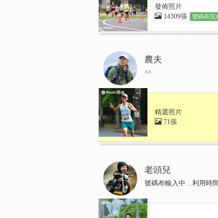
發佈照片
14309張
號碼布完成
農夫
^^
精選照片
71張
老頭兒
號碼布輸入中…利用時間