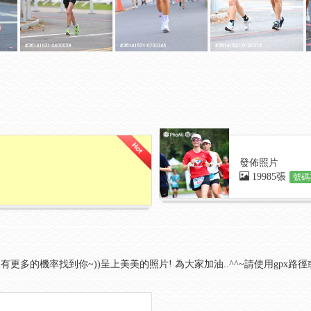
發佈照片
19985張
號碼
有更多的機率找到你~))呈上美美的照片! 為大家加油..^^~請使用gpx路徑或時間找照片