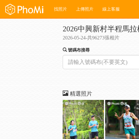
找照片
上傳照片
線上客服
2026中興新村半程馬拉
2026-05-24-共96273張相片
號碼布搜尋
精選照片