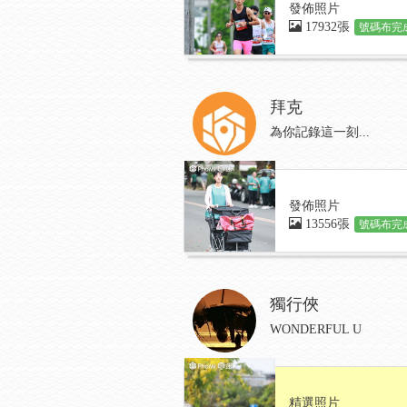
發佈照片
17932張
號碼布完成
拜克
為你記錄這一刻...
發佈照片
13556張
號碼布完成
獨行俠
WONDERFUL U
精選照片