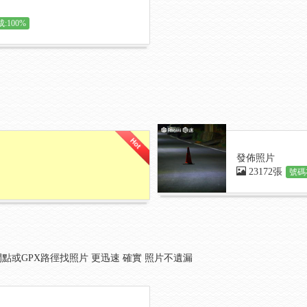
:100%
發佈照片
23172張
號碼
點或GPX路徑找照片 更迅速 確實 照片不遺漏