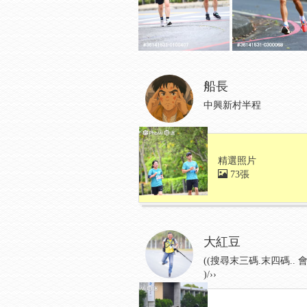
船長
中興新村半程
精選照片
73張
大紅豆
((搜尋末三碼.末四碼.. 會
)/››