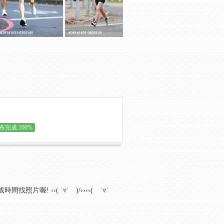
布完成:100%
喔! ‹‹( ˙▿˙ )/››‹‹( ˙▿˙