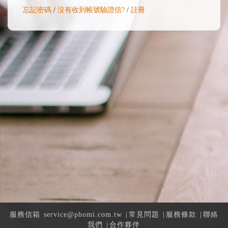
忘記密碼
/
沒有收到帳號驗證信?
/
註冊
服務信箱
service@phomi.com.tw
|
常見問題
|
服務條款
|
聯絡
我們
|
合作夥伴