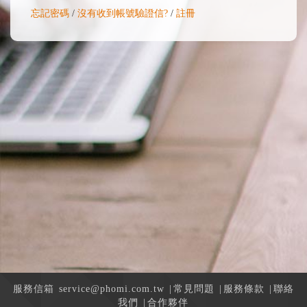
忘記密碼
/
沒有收到帳號驗證信?
/
註冊
服務信箱
service@phomi.com.tw
|
常見問題
|
服務條款
|
聯絡
我們
|
合作夥伴