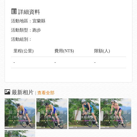
詳細資料
活動地區：宜蘭縣
活動類型：跑步
活動組別：
里程(公里)
費用(NT$)
限額(人)
-
-
-
最新相片
|
查看全部