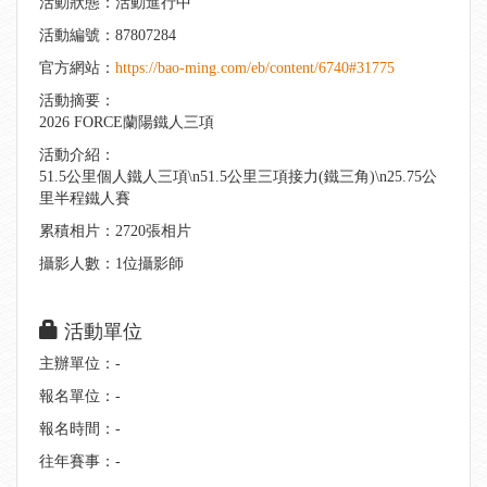
活動狀態：活動進行中
活動編號：87807284
官方網站：
https://bao-ming.com/eb/content/6740#31775
活動摘要：
2026 FORCE蘭陽鐵人三項
活動介紹：
51.5公里個人鐵人三項\n51.5公里三項接力(鐵三角)\n25.75公
里半程鐵人賽
累積相片：2720張相片
攝影人數：1位攝影師
活動單位
主辦單位：-
報名單位：-
報名時間：-
往年賽事：-