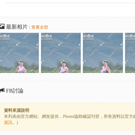
最新相片
|
查看全部
FB討論
資料來源說明
本列表由官方網站、網友提供，Phomi協助確認刊登，所有資料以官
資訊
。)