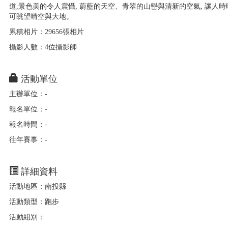
道,景色美的令人震懾, 蔚藍的天空、青翠的山巒與清新的空氣, 讓人時
可眺望晴空與大地。
累積相片：29656張相片
攝影人數：4位攝影師
活動單位
主辦單位：-
報名單位：-
報名時間：-
往年賽事：-
詳細資料
活動地區：南投縣
活動類型：跑步
活動組別：