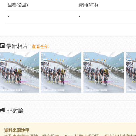
里程(公里)
費用(NT$)
-
-
最新相片
|
查看全部
FB討論
資料來源說明