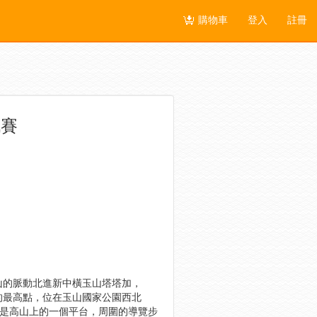
購物車
登入
註冊
戰賽
山的脈動北進新中橫玉山塔塔加，
橫的最高點，位在玉山國家公園西北
的便是高山上的一個平台，周圍的導覽步