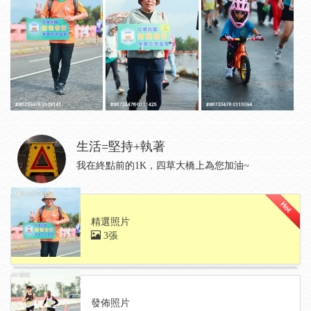
生活=堅持+執著
我在終點前的1K，四草大橋上為您加油~
精選照片
3張
發佈照片