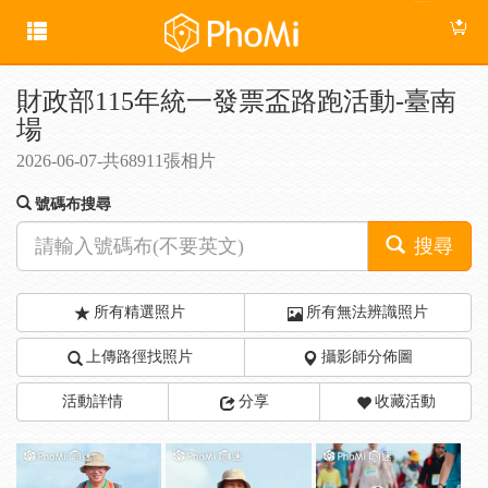
財政部115年統一發票盃路跑活動-臺南
場
2026-06-07-共68911張相片
號碼布搜尋
搜尋
所有精選照片
所有無法辨識照片
上傳路徑找照片
攝影師分佈圖
活動詳情
分享
收藏活動