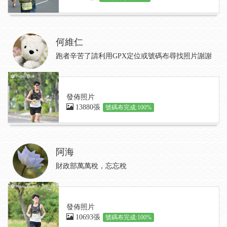
何維仁
跑者辛苦了請利用GPX定位或號碼布尋找照片謝謝
發佈照片
13880張
號碼布完成:100%
阿海
財政部萬萬稅，忘忘稅
發佈照片
10693張
號碼布完成:100%