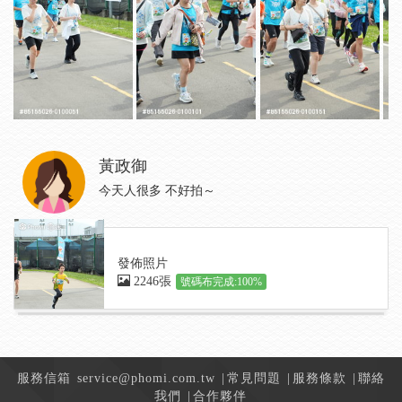
黃政御
今天人很多 不好拍～
發佈照片
2246張
號碼布完成:100%
服務信箱
service@phomi.com.tw
|
常見問題
|
服務條款
|
聯絡
我們
|
合作夥伴