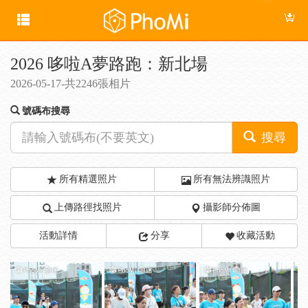
2026 哆啦A夢路跑：新北場
2026-05-17-共2246張相片
號碼布搜尋
搜尋
所有精選照片
所有無法辨識照片
上傳路徑找照片
攝影師分佈圖
活動詳情
分享
收藏活動