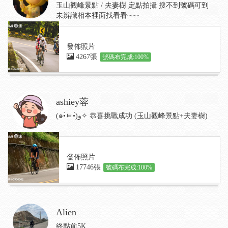
玉山觀峰景點 / 夫妻樹 定點拍攝 搜不到號碼可到
未辨識相本裡面找看看~~~
發佈照片
4267張
號碼布完成:100%
ashiey蓉
(๑•̀ㅂ•́)و✧ 恭喜挑戰成功 (玉山觀峰景點+夫妻樹)
發佈照片
17746張
號碼布完成:100%
Alien
終點前5K