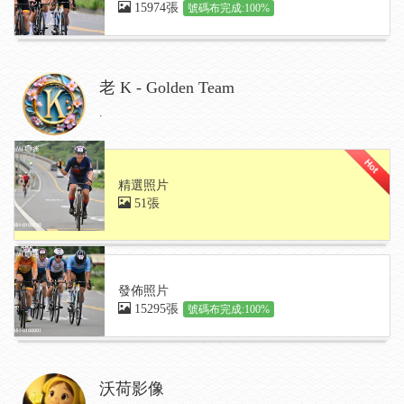
15974張
號碼布完成:100%
老 K - Golden Team
.
精選照片
51張
發佈照片
15295張
號碼布完成:100%
沃荷影像