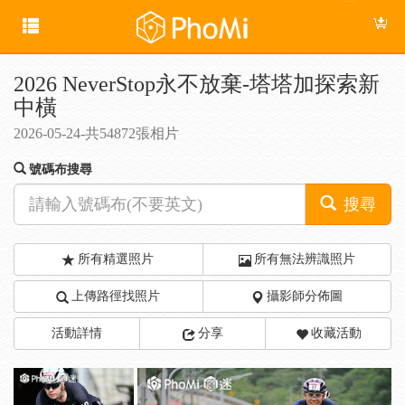
2026 NeverStop永不放棄-塔塔加探索新
中橫
2026-05-24-共54872張相片
號碼布搜尋
搜尋
所有精選照片
所有無法辨識照片
上傳路徑找照片
攝影師分佈圖
活動詳情
分享
收藏活動