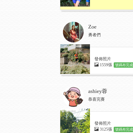
Zoe
勇者們
發佈照片
1559張
號碼布完成:
ashiey蓉
恭喜完賽
發佈照片
3125張
號碼布完成: