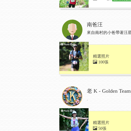
南爸汪
來自南村的小爸帶著汪星兒在
精選照片
100張
老 K - Golden Team
.
精選照片
50張