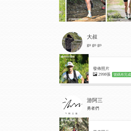
大叔
go go go
發佈照片
2998張
號碼布完成:
游阿三
勇者們