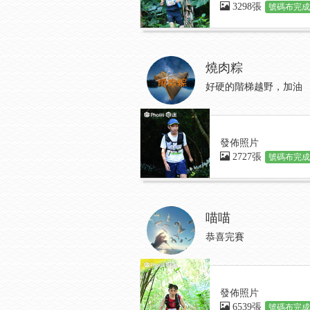
3298張
號碼布完成:
燒肉粽
好硬的階梯越野，加油
發佈照片
2727張
號碼布完成:
喵喵
恭喜完賽
發佈照片
6539張
號碼布完成: