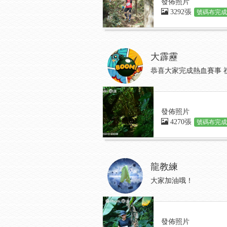
發佈照片
3292張
號碼布完成:
大霹靂
恭喜大家完成熱血賽事 
發佈照片
4270張
號碼布完成:
龍教練
大家加油哦！
發佈照片