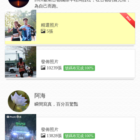
為自己而跑。
精選照片
5張
發佈照片
10239張
號碼布完成:100%
阿海
瞬間寫真，百分百驚豔
發佈照片
13828張
號碼布完成:100%