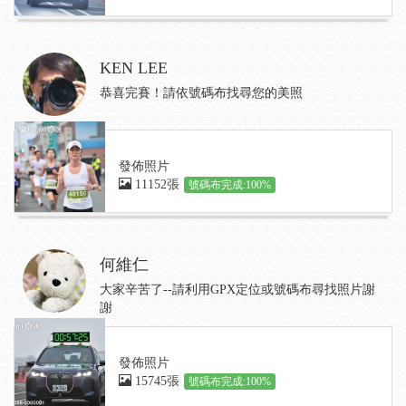
KEN LEE
恭喜完賽！請依號碼布找尋您的美照
發佈照片
11152張
號碼布完成:100%
何維仁
大家辛苦了--請利用GPX定位或號碼布尋找照片謝
謝
發佈照片
15745張
號碼布完成:100%