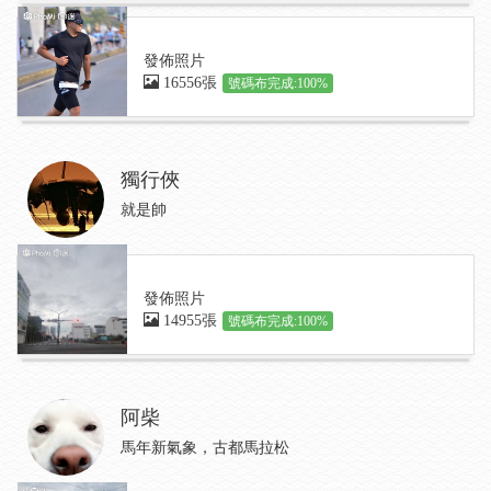
發佈照片
16556張
號碼布完成:100%
獨行俠
就是帥
發佈照片
14955張
號碼布完成:100%
阿柴
馬年新氣象，古都馬拉松