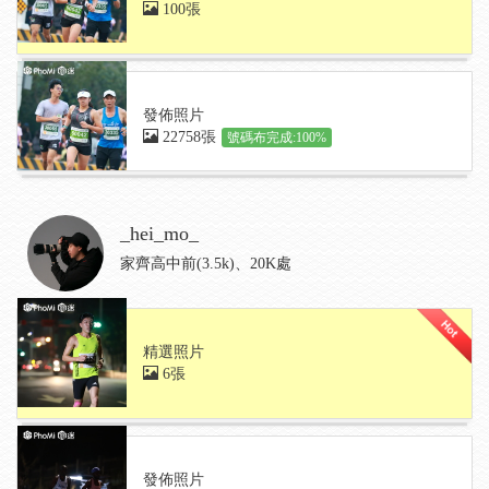
100張
發佈照片
22758張
號碼布完成:100%
_hei_mo_
家齊高中前(3.5k)、20K處
精選照片
6張
發佈照片