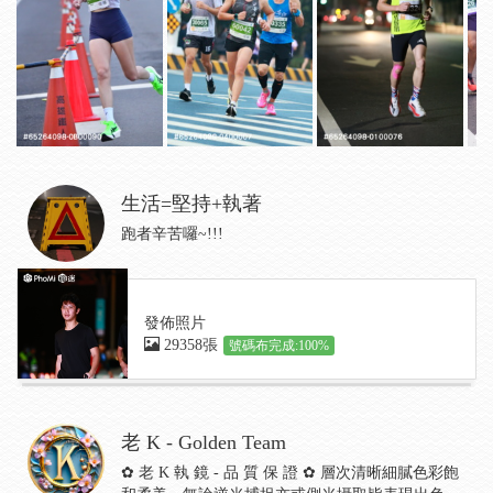
生活=堅持+執著
跑者辛苦囉~!!!
發佈照片
29358張
號碼布完成:100%
老 K - Golden Team
✿ 老 K 執 鏡 - 品 質 保 證 ✿ 層次清晰細膩色彩飽