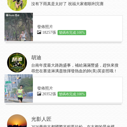
沒有下雨真是太好了 祝福大家都順利完賽
發佈照片
18257張
號碼布完成:100%
胡迪
台南年度最大路跑盛事，補給滿滿豐盛，趕快來搜
尋您在賽道淋漓盡致揮發熱血的帥(美)英姿照哦！
發佈照片
20352張
號碼布完成:100%
光影人匠
2026臺南古都國際半程馬拉松，在古都的晨光裡，