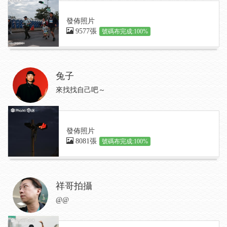
發佈照片
9577張
號碼布完成:100%
兔子
來找找自己吧～
發佈照片
8081張
號碼布完成:100%
祥哥拍攝
@@