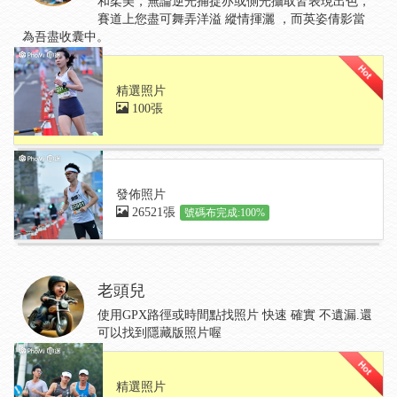
和柔美，無論逆光捕捉亦或側光攝取皆表現出色，
賽道上您盡可舞弄洋溢 縱情揮灑 ，而英姿倩影當
為吾盡收囊中。
精選照片
100張
發佈照片
26521張
號碼布完成:100%
老頭兒
使用GPX路徑或時間點找照片 快速 確實 不遺漏.還
可以找到隱藏版照片喔
精選照片