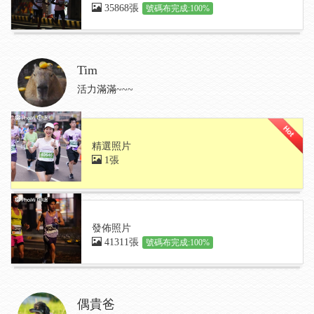
35868張
號碼布完成:100%
Tim
活力滿滿~~~
精選照片
1張
發佈照片
41311張
號碼布完成:100%
偶貴爸