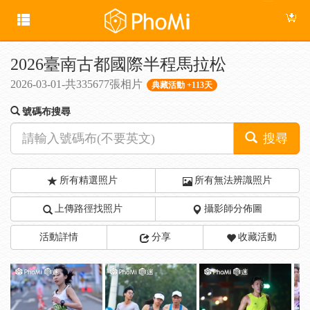
2026臺南古都國際半程馬拉松
2026-03-01-共335677張相片
典藏活動 +113天
號碼布搜尋
搜尋
所有精選照片
所有無法辨識照片
上傳路徑找照片
攝影師分佈圖
活動詳情
分享
收藏活動