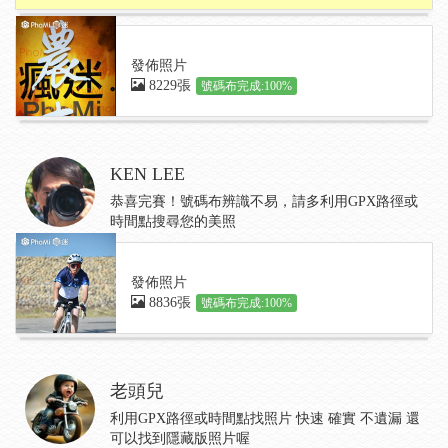
發佈照片
8229張
號碼布完成:100%
KEN LEE
恭喜完賽！號碼布辨識不易，請多利用GPX路徑或
時間點搜尋您的美照
發佈照片
8836張
號碼布完成:100%
老頭兒
利用GPX路徑或時間點找照片 快速 確實 不遺漏 還
可以找到隱藏版照片喔