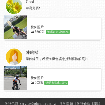
Cool
恭喜完賽!
發佈照片
5602張
號碼布完成:100%
陳昀楷
業餘練手，希望有機會讓您挑到喜歡的照片
發佈照片
103張
號碼布完成:100%
服務信箱
service@phomi.com.tw
|
常見問題
|
服務條款
|
聯絡