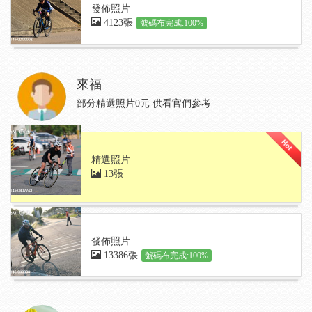
發佈照片
4123張
號碼布完成:100%
來福
部分精選照片0元 供看官們參考
精選照片
13張
發佈照片
13386張
號碼布完成:100%