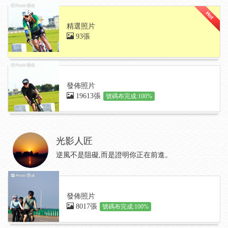
精選照片
93張
發佈照片
19613張
號碼布完成:100%
光影人匠
逆風不是阻礙,而是證明你正在前進。
發佈照片
8017張
號碼布完成:100%