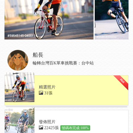
船長
輪轉台灣百K單車挑戰賽：台中站
精選照片
31張
發佈照片
22425張
號碼布完成:100%