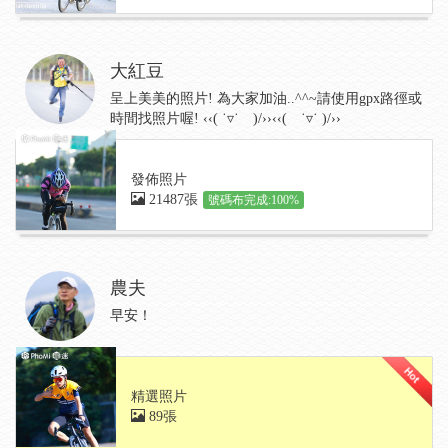
大紅豆
呈上美美的照片! 為大家加油..^^~請使用gpx路徑或
時間找照片喔! ‹‹( ˙▿˙ )/››‹‹( ˙▿˙ )/››
發佈照片
21487張
號碼布完成:100%
農夫
早安！
精選照片
89張