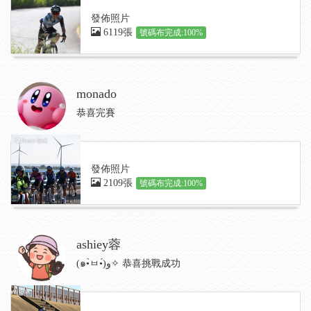
發佈照片
6119張
號碼布完成:100%
monado
恭喜完賽
發佈照片
2109張
號碼布完成:100%
ashiey蓉
(๑•̀ㅂ•́)و✧ 恭喜挑戰成功