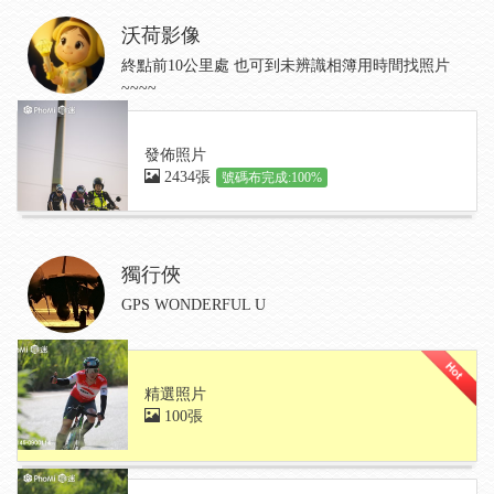
沃荷影像
終點前10公里處 也可到未辨識相簿用時間找照片
~~~~
發佈照片
2434張
號碼布完成:100%
獨行俠
GPS WONDERFUL U
精選照片
100張