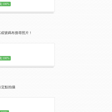
:100%
X或號碼布搜尋照片！
:100%
地方定點拍攝