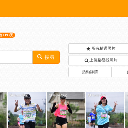
 +193天
所有精選照片
搜尋
上傳路徑找照片
活動詳情