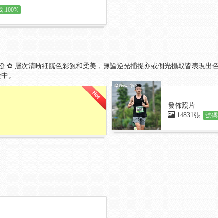
:100%
品 質 保 證 ✿ 層次清晰細膩色彩飽和柔美，無論逆光捕捉亦或側光攝取皆表現
囊中。
發佈照片
14831張
號碼