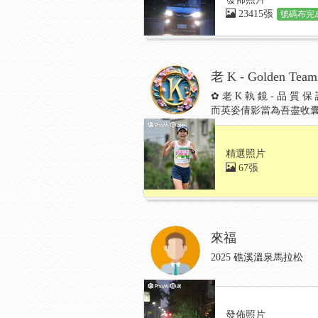
23415張
號碼布完成
老 K - Golden Team
✿ 老 K 執 鏡 - 
而英姿倩影當為吾盡收
精選照片
67張
來福
2025 礁溪溫泉馬拉松
發佈照片