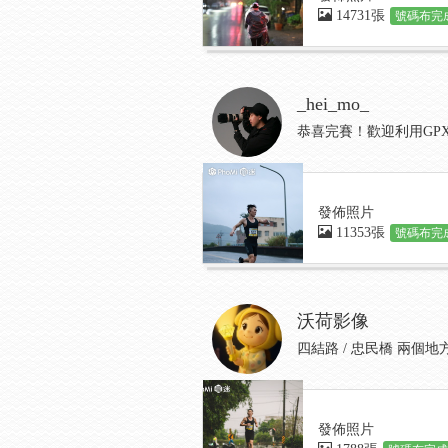
14731張
號碼布完成
_hei_mo_
恭喜完賽！歡迎利用GP
發佈照片
11353張
號碼布完成
沃荷影像
四結路 / 忠民橋 兩個
發佈照片