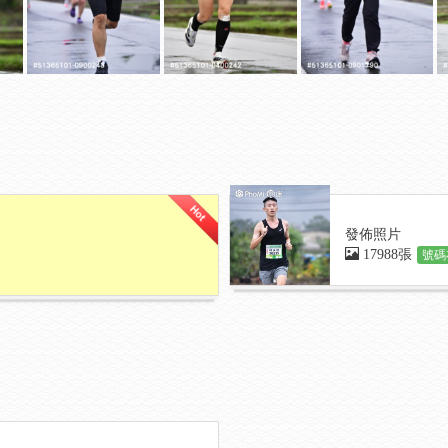
發佈照片
17988張
號碼