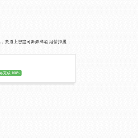
出色，賽道上您盡可舞弄洋溢 縱情揮灑 ，
布完成:100%