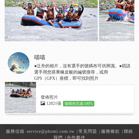
喵喵
●泛舟的相片，沒有選手的號碼布可供辨識。●煩請
選手用您搭乘橡皮艇的編號搜尋，或用
GPS（GPX）座標，即可找到照片
發佈照片
12821張
號碼布完成:100%
服務信箱
service@phomi.com.tw
|
常見問題
|
服務條款
|
聯絡
我們
|
合作夥伴