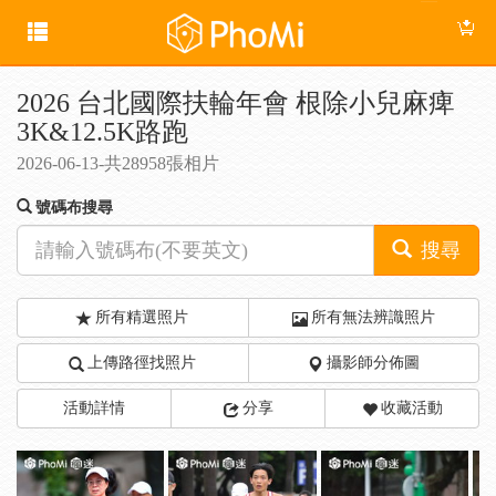
2026 台北國際扶輪年會 根除小兒麻痺
3K&12.5K路跑
2026-06-13-共28958張相片
號碼布搜尋
搜尋
所有精選照片
所有無法辨識照片
上傳路徑找照片
攝影師分佈圖
活動詳情
分享
收藏活動