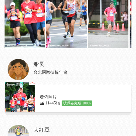
船長
台北國際扶輪年會
發佈照片
11445張
號碼布完成:100%
大紅豆