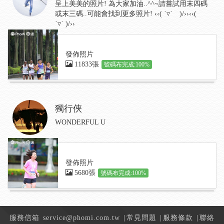
呈上美美的照片! 為大家加油..^^~請嘗試用末四碼
或末三碼..可能會找到更多照片! ‹‹( ˙▿˙ )/››‹‹(
˙▿˙ )/››
發佈照片
11833張
號碼布完成:100%
獨行俠
WONDERFUL U
發佈照片
5680張
號碼布完成:100%
服務信箱
service@phomi.com.tw
|
常見問題
|
服務條款
|
聯絡