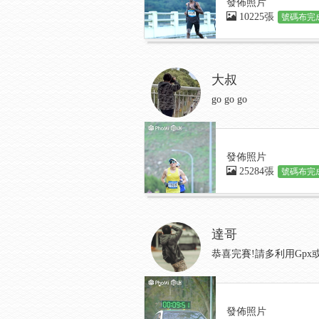
發佈照片
10225張
號碼布完成
大叔
go go go
發佈照片
25284張
號碼布完成
達哥
恭喜完賽!請多利用Gp
發佈照片