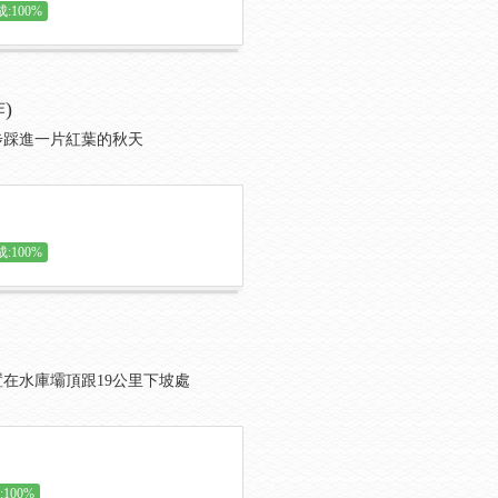
:100%
)
步踩進一片紅葉的秋天
:100%
在水庫壩頂跟19公里下坡處
100%