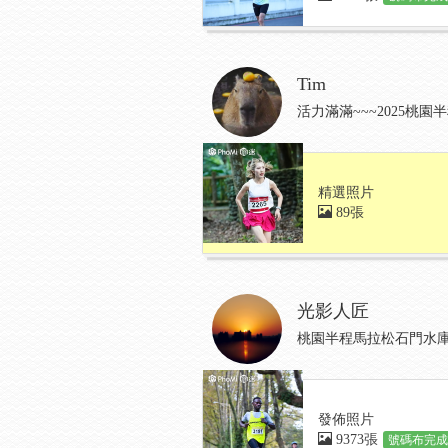
Tim
活力滿滿~~~2025桃
精選照片
89張
光影人匠
桃園半程馬拉松石門水
發佈照片
9373張
號碼布完成: