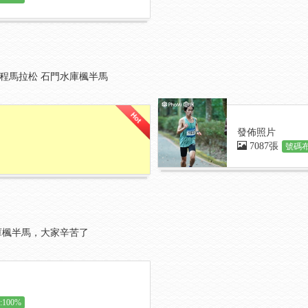
園半程馬拉松 石門水庫楓半馬
發佈照片
7087張
號碼布
庫楓半馬，大家辛苦了
100%