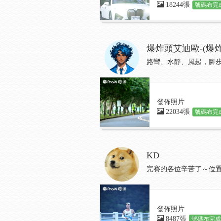
18244張
號碼布完成
爆炸頭艾迪歐-(爆炸
路彎、水靜、風起，腳
發佈照片
22034張
號碼布完成
KD
完賽的各位辛苦了～位置
發佈照片
8487張
號碼布完成: