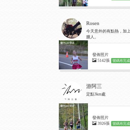
Rosen
今天意外的有點熱，加
腫人。
發佈照片
5142張
號碼布完成:
游阿三
定點3km處
發佈照片
3926張
號碼布完成: