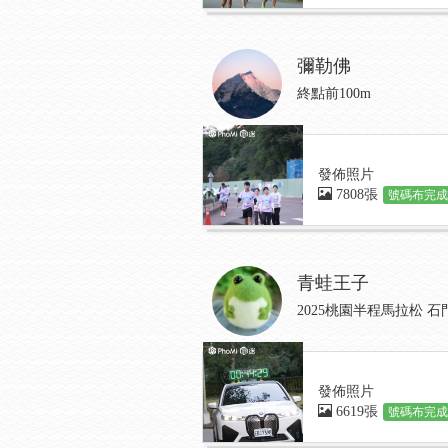
彌勒佛
終點前100m
發佈照片
7808張
號碼布完成:
青蛙王子
2025桃園半程馬拉松 
發佈照片
6619張
號碼布完成: