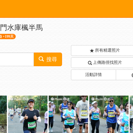
 石門水庫楓半馬
 +199天
所有精選照片
搜尋
上傳路徑找照片
活動詳情