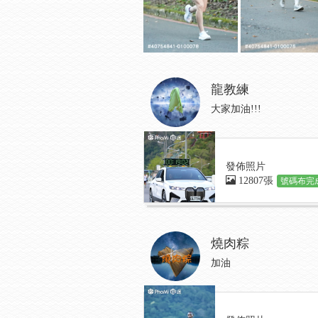
龍教練
大家加油!!!
發佈照片
12807張
號碼布完成
燒肉粽
加油