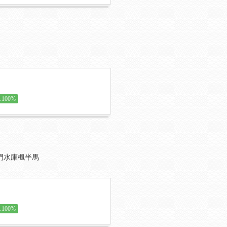
100%
石門水庫楓半馬
100%