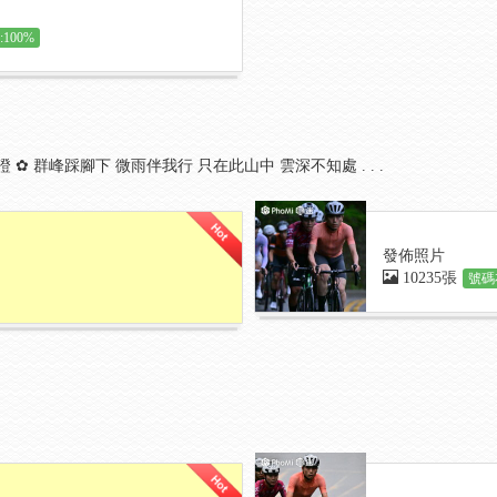
100%
 保 證 ✿ 群峰踩腳下 微雨伴我行 只在此山中 雲深不知處 . . .
發佈照片
10235張
號碼