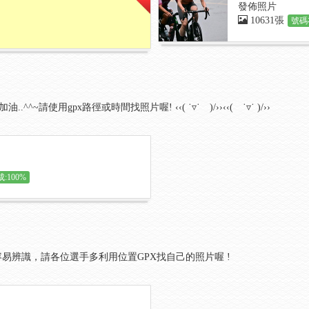
發佈照片
10631張
號碼
^^~請使用gpx路徑或時間找照片喔! ‹‹( ˙▿˙ )/››‹‹( ˙▿˙ )/››
:100%
容易辨識，請各位選手多利用位置GPX找自己的照片喔 !