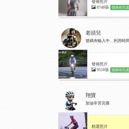
發佈照片
8748張
號碼布完成:
老頭兒
號碼布輸入中…利用時間
發佈照片
9518張
號碼布完成:
翔寶
加油辛苦完賽
精選照片