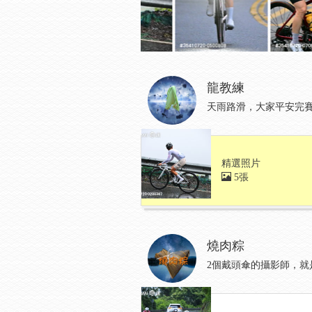
龍教練
天雨路滑，大家平安完
精選照片
5張
燒肉粽
2個戴頭傘的攝影師，就