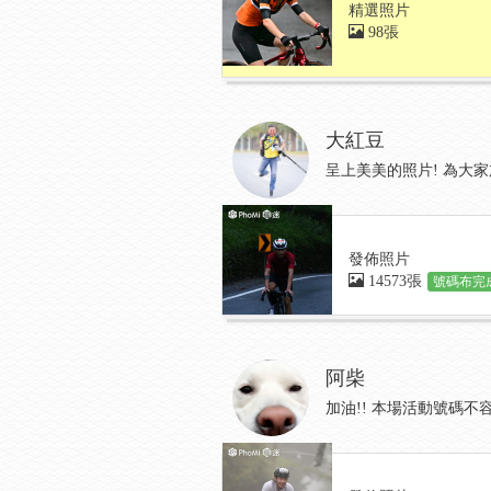
精選照片
98張
大紅豆
呈上美美的照片! 為大家加油..
發佈照片
14573張
號碼布完成
阿柴
加油!! 本場活動號碼不