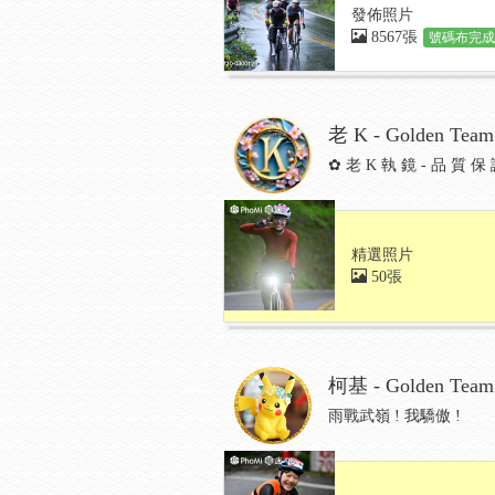
發佈照片
8567張
號碼布完成:
老 K - Golden Team
✿ 老 K 執 鏡 - 品 質
精選照片
50張
柯基 - Golden Team
雨戰武嶺 ! 我驕傲 !