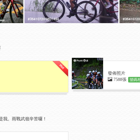
賽
發佈照片
7588張
號碼布
是我。雨戰武嶺辛苦囉！