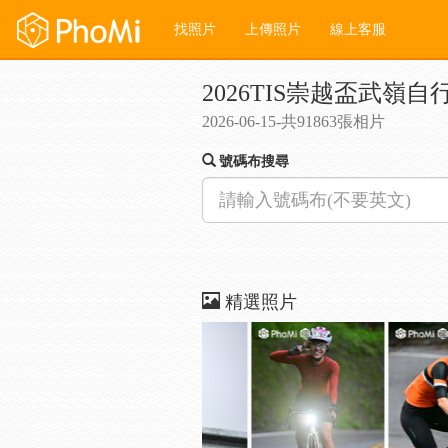
找照片
上傳照片
線上客服
2026TIS崇越盃武嶺自
2026-06-15-共91863張相片
號碼布搜尋
精選照片