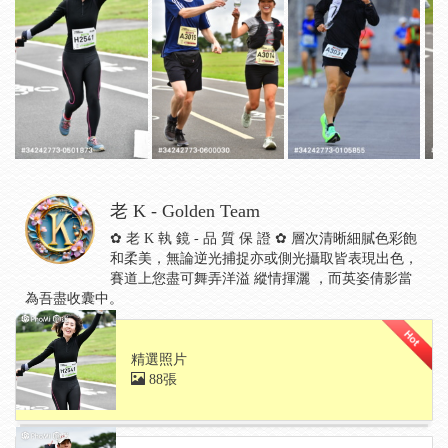
老 K - Golden Team
✿ 老 K 執 鏡 - 品 質 保 證 ✿ 層次清晰細膩色彩飽
和柔美，無論逆光捕捉亦或側光攝取皆表現出色，
賽道上您盡可舞弄洋溢 縱情揮灑 ，而英姿倩影當
為吾盡收囊中。
精選照片
88張