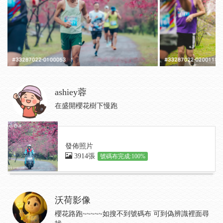
ashiey蓉
在盛開櫻花樹下慢跑
發佈照片
3914張
號碼布完成:100%
沃荷影像
櫻花路跑~~~~~如搜不到號碼布 可到偽辨識裡面尋