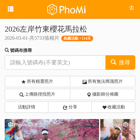
2026左岸竹東櫻花馬拉松
2026-03-01-共5733張相片
典藏活動 +114天
號碼布搜尋
搜尋
所有精選照片
所有無法辨識照片
上傳路徑找照片
攝影師分佈圖
活動詳情
分享
收藏活動