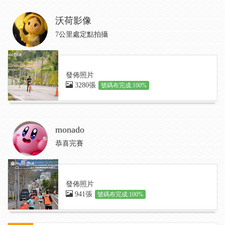
沃荷影像
7公里處定點拍攝
發佈照片
3280張
號碼布完成:100%
monado
恭喜完賽
發佈照片
941張
號碼布完成:100%