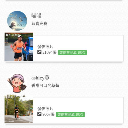
喵喵
恭喜完賽
發佈照片
21094張
號碼布完成:100%
ashiey蓉
香甜可口的草莓
發佈照片
9067張
號碼布完成:100%