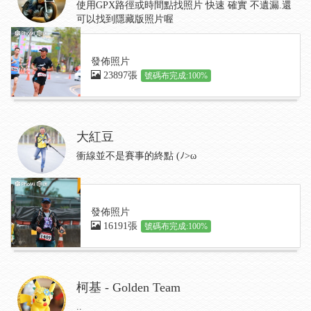
使用GPX路徑或時間點找照片 快速 確實 不遺漏.還
可以找到隱藏版照片喔
發佈照片
23897張
號碼布完成:100%
大紅豆
衝線並不是賽事的終點 (ﾉ>ω
發佈照片
16191張
號碼布完成:100%
柯基 - Golden Team
..