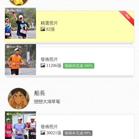
精選照片
82張
發佈照片
11206張
號碼布完成:100%
船長
戀戀大湖草莓
發佈照片
30021張
號碼布完成:99%