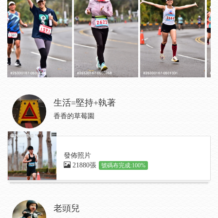
生活=堅持+執著
香香的草莓園
發佈照片
21880張
號碼布完成:100%
老頭兒