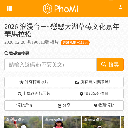
2026 浪漫台三~戀戀大湖草莓文化嘉年
華馬拉松
2026-02-28-共190813張相片
典藏活動 +115天
號碼布搜尋
搜尋
所有精選照片
所有無法辨識照片
上傳路徑找照片
攝影師分佈圖
活動詳情
分享
收藏活動