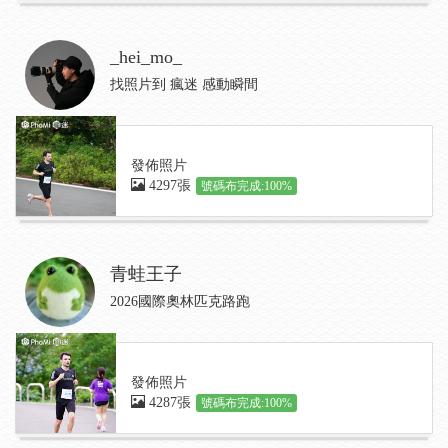
_hei_mo_
找照片到 瘋迷 感動瞬間
發佈照片
4297張
號碼布完成:100%
青蛙王子
2026國際奧林匹克路跑
發佈照片
4287張
號碼布完成:100%