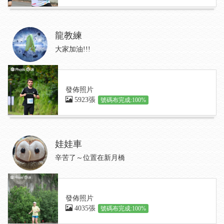
龍教練
大家加油!!!
發佈照片
5923張
號碼布完成:100%
娃娃車
辛苦了～位置在新月橋
發佈照片
4035張
號碼布完成:100%