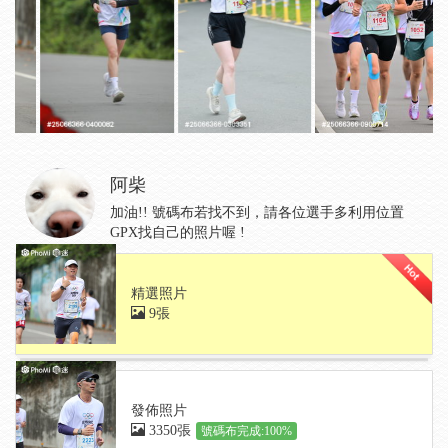
阿柴
加油!! 號碼布若找不到，請各位選手多利用位置
GPX找自己的照片喔 !
精選照片
9張
發佈照片
3350張
號碼布完成:100%