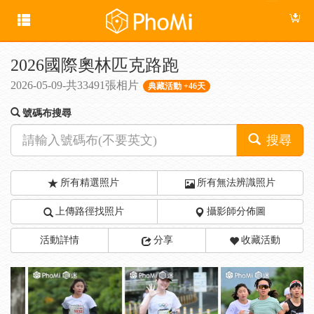
2026國際奧林匹克路跑
2026-05-09-共33491張相片
典藏活動 +46天
號碼布搜尋
搜尋
所有精選照片
所有無法辨識照片
上傳路徑找照片
攝影師分佈圖
活動詳情
分享
收藏活動