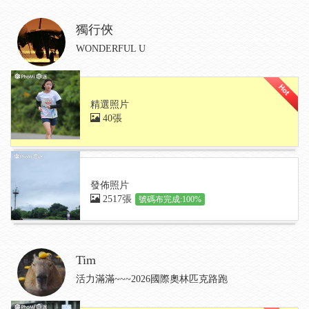
獨行俠
WONDERFUL U
精選照片
40張
發佈照片
2517張
號碼布完成:100%
Tim
活力滿滿~~~2026國際奧林匹克路跑